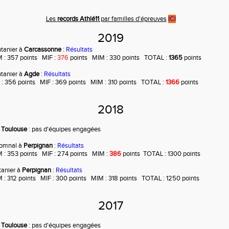
Les
records Athlé11
par familles d'épreuves
ICI
2019
ntanier à
Carcassonne
:
Résultats
 : 357 points MIF :
376
points MIM : 330 points TOTAL :
1365
points
ntanier à
Agde
:
Résultats
 : 356 points MIF : 369 points MIM : 310 points TOTAL :
1366
points
2018
à
Toulouse
: pas d'équipes engagées
tomnal à
Perpignan
:
Résultats
 : 353 points MIF : 274 points MIM :
386
points TOTAL : 1300 points
ntanier à
Perpignan
:
Résultats
 : 312 points MIF : 300 points MIM : 318 points TOTAL : 1250 points
2017
à
Toulouse
: pas d'équipes engagées