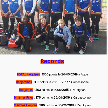
Records
TOTAL 4 équipes
:
1366
points le 26/05/
2019
à Agde
Benjamines
:
333
points le 20/05/
2017
à Carcassonne
Benjamins
:
393
points le 17/05/
2015
à Perpignan
Minimes Filles
:
376
points le 29/09/
2019
à Carcassonne
Minimes Garçons
:
386
points le 30/09/
2018
à Perpignan