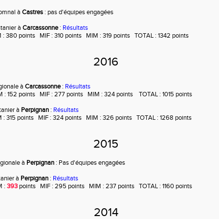
tomnal à
Castres
: pas d'équipes engagées
ntanier à
Carcassonne
:
Résultats
: 380 points MIF : 310 points MIM : 319 points TOTAL : 1342 points
2016
égionale à
Carcassonne
:
Résultats
 : 152 points MIF : 277 points MIM : 324 points TOTAL : 1015 points
ntanier à
Perpignan
:
Résultats
 : 315 points MIF : 324 points MIM : 326 points TOTAL : 1268 points
2015
égionale à
Perpignan
: Pas d'équipes engagées
ntanier à
Perpignan
:
Résultats
M :
393
points MIF : 295 points MIM : 237 points TOTAL : 1160 points
2014