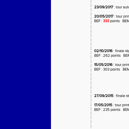
23/09/2017
: tour au
20/05/2017
: tour pri
BEF :
333
points BEM 
02/10/2016
: finale r
BEF : 262 points BEM
15/05/2016
: tour pri
BEF : 303 points BEM
27/09/2015
: finale r
17/05/2015
: tour pri
BEF : 235 points BE