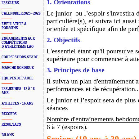
1. Or
ientations
LES CLUBS
Le junior ou l’espoir s'investira 
CALENDRIER 2025 - 2026
particulière(s), et suivra ici aus
EVEIL'ATHLE &
orientée et spécifique afin de pe
POUSSINS
2. Objectifs
ENGAGEMENTS AUX
COMPÉTITIONS
D'ATHLÉTISME LAO
L'essentiel étant qu'il poursuive 
COURSES HORS-STADE
supérieure pour commencer à atte
MARCHE NORDIQUE
3. Principes de base
EQUIPES DE L'AUDE
Il suivra un plan d'entraînement 
performances et de récupération..
LES JEUNES - 12 À 16
ANS
Le junior et l’espoir sera de plu
ATHLETES > 16 ANS
séances
RECORDS
Nombre d'entraînements hebdom
RÉSULTATS
6 à 7 (espoirs).
BILANS